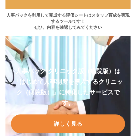
人事パックを利用して完成する評価シートはスタッフ育成を実現
するツールです！
ぜひ、内容を確認してみてください
人事パック クリニック版
（病院版）
は
「はじめて人事制度を導入するクリニッ
ク
（病院版）
」に特化したサービスで
す。
詳しく見る