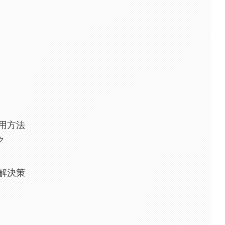
用方法
ク
解決策