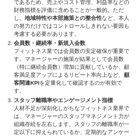
であるため、売上やコスト管理、利益率などの
財務指標を評価に含めることが一般的。ただ
し、
地域特性や本部施策との整合性
など、本人
の努力だけではコントロールしきれない要因も
考慮する必要があります。
会員数・継続率・新規入会数
フィットネス業では会員数の安定確保が重要で
す。マネージャーの施策が結果として会員数
（特に継続会員数）増加に貢献しているか、顧
客満足度アップによるリピート率向上など、
顧
客関連KPI
を定量化して確認するのが有効で
す。
スタッフ離職率やエンゲージメント指標
人材不足が深刻化しがちなフィットネス業界で
は、マネージャーのスタッフマネジメント力が
組織存続を左右します。スタッフの離職率が一
定以下に抑えられているか、定期的なアンケー