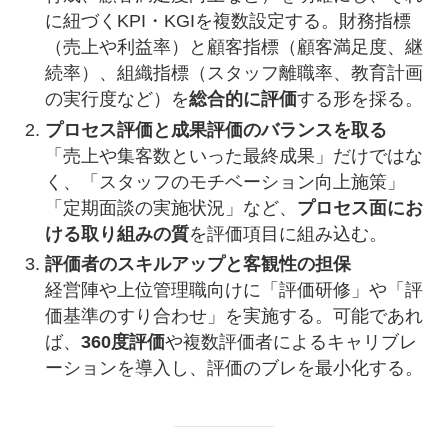
に紐づくKPI・KGIを複数設定する。財務指標
（売上や利益率）と顧客指標（顧客満足度、継
続率）、組織指標（スタッフ離職率、教育計画
の実行度など）を
総合的に評価
する形を採る。
プロセス評価と成果評価のバランスを取る
「売上や集客数といった最終成果」だけではな
く、「スタッフのモチベーション向上施策」
「定期面談の実施状況」など、
プロセス面にお
ける取り組みの質
を評価項目に組み込む。
評価者のスキルアップと客観性の担保
経営陣や上位管理職向けに「評価研修」や「評
価基準のすり合わせ」を実施する。可能であれ
ば、
360度評価
や複数評価者によるキャリブレ
ーションを導入し、評価のブレを最小化する。